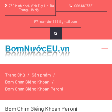
780 Minh Khai, Vĩnh Tuy, Hai Bà
096.6617.321
Trưng, Hà Nội
namvinh999@gmail.com
Trang Chủ
Sản phẩm
Bơm Chìm Giếng Khoan
Bơm Chìm Giếng Khoan Peroni
Bơm Chìm Giếng Khoan Peroni