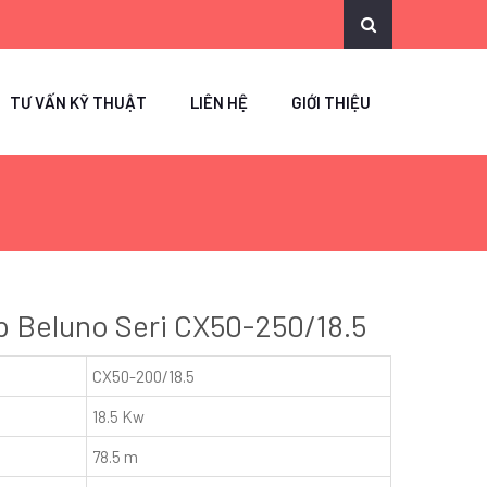
TƯ VẤN KỸ THUẬT
LIÊN HỆ
GIỚI THIỆU
 Beluno Seri CX50-250/18.5
CX50-200/18.5
18.5 Kw
78.5 m