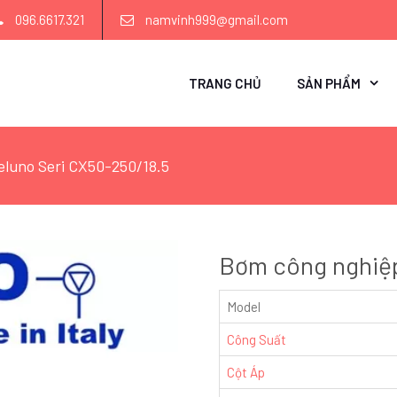
096.6617.321
namvinh999@gmail.com
TRANG CHỦ
SẢN PHẨM
luno Seri CX50-250/18.5
Bơm công nghiệp
Model
Công Suất
Cột Áp