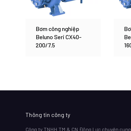
Bơm công nghiệp
Bơ
Beluno Seri CX40-
Be
200/7.5
16
Thông tin công ty
Công ty TNHH TM & CN Động Lực chuyên cung