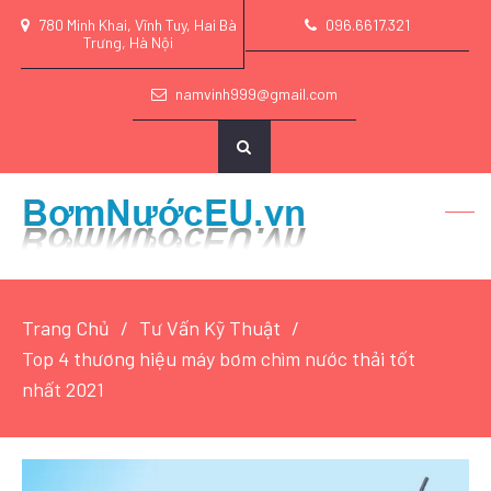
780 Minh Khai, Vĩnh Tuy, Hai Bà
096.6617.321
Trưng, Hà Nội
namvinh999@gmail.com
Trang Chủ
Tư Vấn Kỹ Thuật
Top 4 thương hiệu máy bơm chìm nước thải tốt
nhất 2021