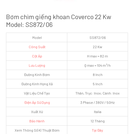
Bơm chìm giếng khoan Coverco 22 Kw
Model: SS872/06
Model
SS872/06
Công Suất
22 Kw
Cột Áp
H max = 82 m
Lưu Lượng
Q max = 104 m³/h
Đường Kính Bơm
8 Inch
Đường Kính Họng Xả
5 Inch
Vật Liệu Chế Tạo
Thân, Trục: Inox; Cánh: Inox
Điện Áp Sử Dụng
3 Phase / 380V / 50Hz
Xuất Xứ
Italia
Bảo Hành
12 Tháng
Xem Thông Số Kĩ Thuật Bơm
Tại Đây