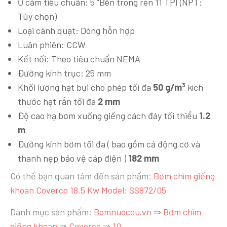
Ổ cắm tiêu chuẩn: 5 ”Bên trong ren 11 TPI (NPT:
Tùy chọn)
Loại cánh quạt: Dòng hỗn hợp
Luân phiên: CCW
Kết nối: Theo tiêu chuẩn NEMA
Đường kính trục: 25 mm
Khối lượng hạt bụi cho phép tối đa
50 g/m³
kích
thước hạt rắn tối đa
2 mm
Độ cao hạ bơm xuống giếng cách đáy tối thiểu
1.2
m
Đường kính bơm tối đa ( bao gồm cả động cơ và
thanh nẹp bảo vệ cáp điện )
182 mm
Có thể bạn quan tâm đến sản phẩm:
Bơm chìm giếng
khoan Coverco 18.5 Kw Model: SS872/05
Danh mục sản phẩm:
Bomnuoceu.vn
⇒
Bơm chìm
giếng khoan
⇒
Coverco
⇒
10