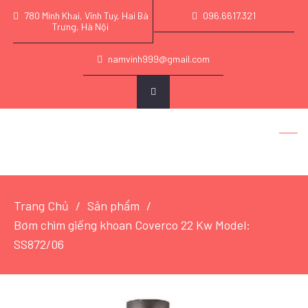
780 Minh Khai, Vĩnh Tuy, Hai Bà
096.6617.321
Trưng, Hà Nội
namvinh999@gmail.com
Trang Chủ
Sản phẩm
Bơm chìm giếng khoan Coverco 22 Kw Model:
SS872/06